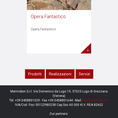
Opera Fantastico
Opera Fantastico
+
Prodotti
Realizzazioni
Servizi
Marmobon S.r.l. Via Domenico da Lugo 19, 37023 Lugo di Grezzana
(Verona)
Tel. +39.0458801029 - Fax +39.0458801644 - Mail
info@marmobon.it
IVA/Cod. Fisc 00122980238 Cap.Soc 60.000 €I.V. REA 82602
Our partners: