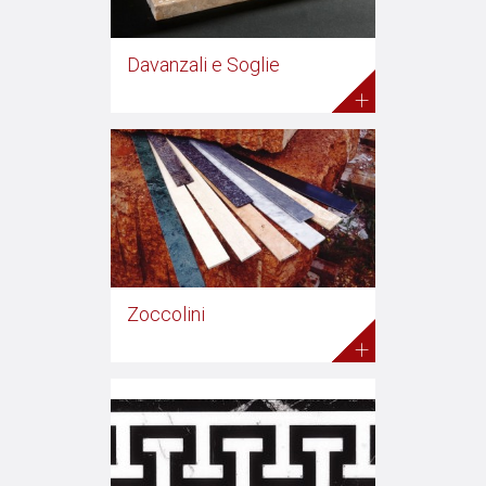
Davanzali e Soglie
+
Zoccolini
+