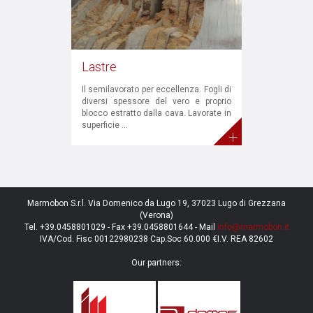
Lastre
Il semilavorato per eccellenza. Fogli di
diversi spessore del vero e proprio
blocco estratto dalla cava. Lavorate in
superficie ...
+
Marmobon S.r.l. Via Domenico da Lugo 19, 37023 Lugo di Grezzana
(Verona)
Tel. +39.0458801029 - Fax +39.0458801644 - Mail
info@marmobon.it
IVA/Cod. Fisc 00122980238 Cap.Soc 60.000 €I.V. REA 82602
Our partners: