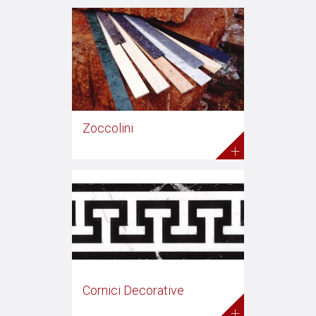
Zoccolini
+
Cornici Decorative
+